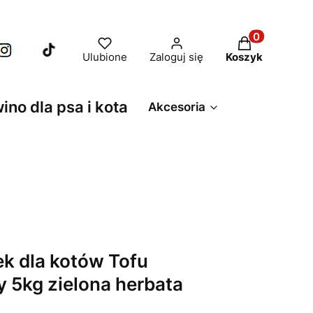
Produkty w ko
Ulubione
Zaloguj się
Koszyk
wino dla psa i kota
Akcesoria
k dla kotów Tofu
 5kg zielona herbata