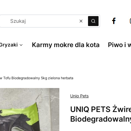
Wyczyść
Szukaj
Karmy mokre dla kota
Piwo i 
Gryzaki
w Tofu Biodegradowalny 5kg zielona herbata
Uniq Pets
UNIQ PETS Żwire
Biodegradowalny