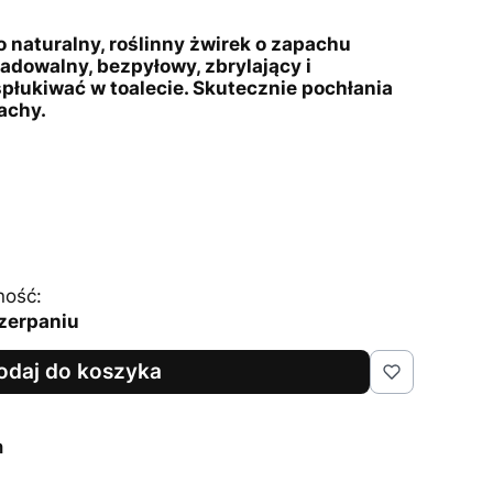
 naturalny, roślinny żwirek o zapachu
radowalny, bezpyłowy, zbrylający i
płukiwać w toalecie. Skutecznie pochłania
pachy.
ność:
zerpaniu
odaj do koszyka
n