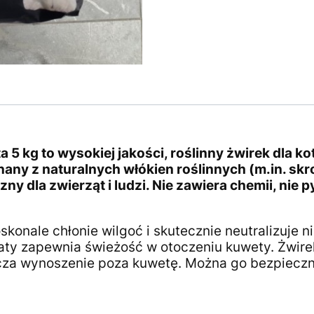
a 5 kg to wysokiej jakości, roślinny żwirek dla k
any z naturalnych włókien roślinnych (m.in. skr
zny dla zwierząt i ludzi. Nie zawiera chemii, nie p
oskonale chłonie wilgoć i skutecznie neutralizuje 
aty zapewnia świeżość w otoczeniu kuwety. Żwirek
icza wynoszenie poza kuwetę. Można go bezpieczni