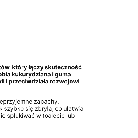
otów, który łączy skuteczność
obia kukurydziana i guma
yli i przeciwdziała rozwojowi
nieprzyjemne zapachy.
 szybko się zbryla, co ułatwia
e spłukiwać w toalecie lub