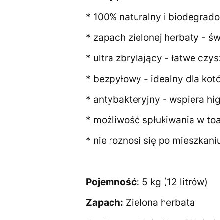
* 100% naturalny i biodegrad
* zapach zielonej herbaty - św
* ultra zbrylający - łatwe czy
* bezpyłowy - idealny dla ko
* antybakteryjny - wspiera hi
* możliwość spłukiwania w toa
* nie roznosi się po mieszkani
Pojemność:
5 kg (12 litrów)
Zapach:
Zielona herbata