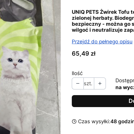
UNIQ PETS Żwirek Tofu to
zielonej herbaty. Biodeg
bezpieczny - można go s
wilgoć i neutralizuje za
Przejdź do pełnego opisu
Cena
65,49 zł
Ilość
Dostęp
szt.
na wyc
D
Czas wysyłki:
48 godzi