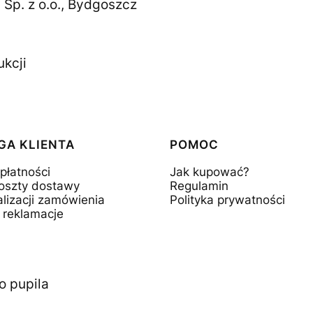
 Sp. z o.o., Bydgoszcz
ukcji
GA KLIENTA
POMOC
płatności
Jak kupować?
koszty dostawy
Regulamin
lizacji zamówienia
Polityka prywatności
 reklamacje
o pupila