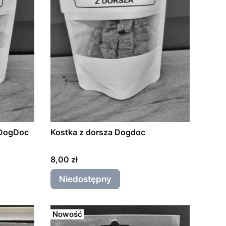
 DogDoc
Kostka z dorsza Dogdoc
Cena
8,00 zł
Niedostępny
Nowość