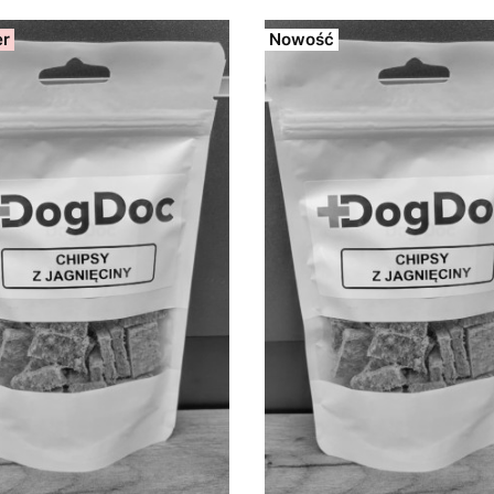
er
Nowość