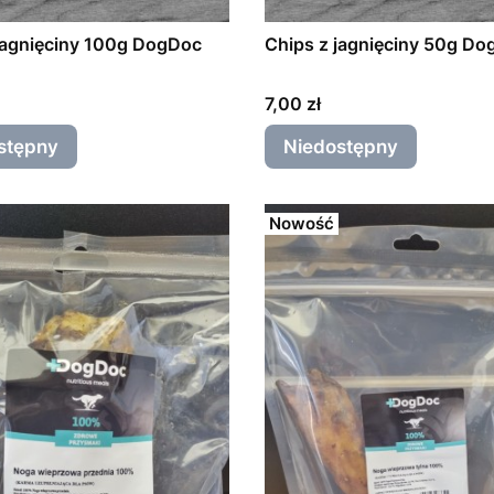
jagnięciny 100g DogDoc
Chips z jagnięciny 50g D
Cena
7,00 zł
stępny
Niedostępny
Nowość