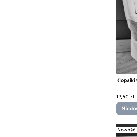
Klopsik
Cena
17,50 zł
Niedo
Nowość