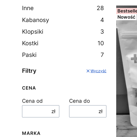
Inne
28
Bestsell
Nowość
Kabanosy
4
Klopsiki
3
Kostki
10
Paski
7
Filtry
Wyczyść
CENA
Cena od
Cena do
zł
zł
MARKA