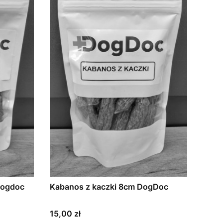
Dogdoc
Kabanos z kaczki 8cm DogDoc
Cena
15,00 zł