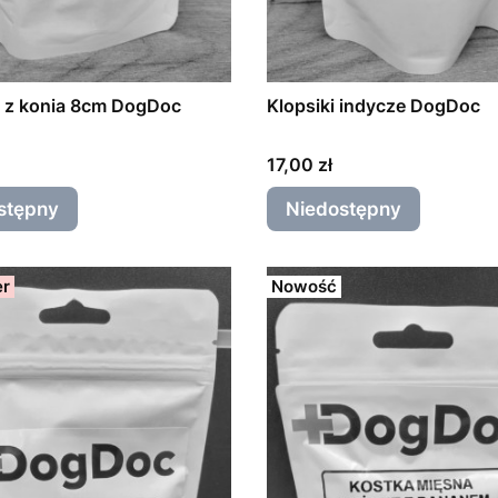
 z konia 8cm DogDoc
Klopsiki indycze DogDoc
Cena
17,00 zł
stępny
Niedostępny
er
Nowość