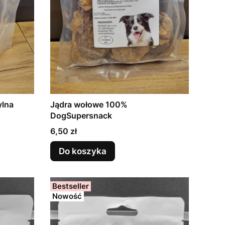
ylna
Jądra wołowe 100%
DogSupersnack
Cena
6,50 zł
Do koszyka
Bestseller
Nowość