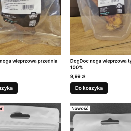
noga wieprzowa przednia
DogDoc noga wieprzowa t
100%
Cena
9,99 zł
szyka
Do koszyka
er
Nowość