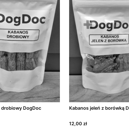
 drobiowy DogDoc
Kabanos jeleń z borówką 
Cena
12,00 zł