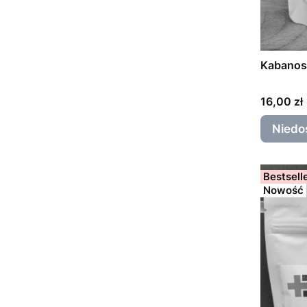
Kabanos
Cena
16,00 zł
Niedo
Bestsell
Nowość