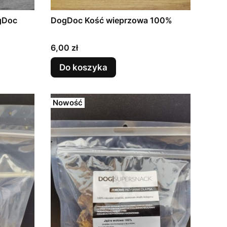
ogDoc
DogDoc Kość wieprzowa 100%
Cena
6,00 zł
Do koszyka
Nowość