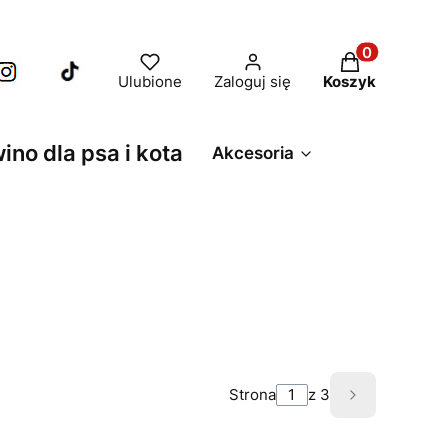
Produkty w ko
Ulubione
Zaloguj się
Koszyk
wino dla psa i kota
Akcesoria
Strona
z 3
Następne p