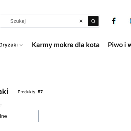
Wyczyść
Szukaj
Karmy mokre dla kota
Piwo i 
Gryzaki
aki
Produkty:
57
 produktów
e:
lne