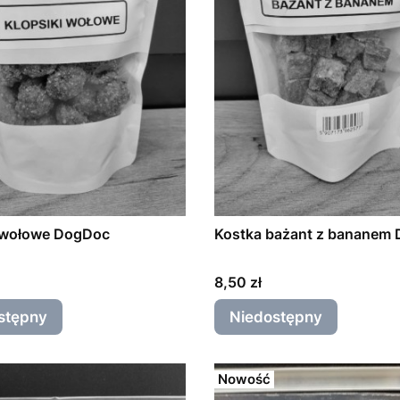
i wołowe DogDoc
Kostka bażant z bananem
Cena
8,50 zł
stępny
Niedostępny
Nowość