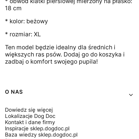
* obwód klatki piersiowej mierzony na płasko:
18 cm
* kolor: beżowy
* rozmiar: XL
Ten model będzie idealny dla średnich i
większych ras psów. Dodaj go do koszyka i
zadbaj o komfort swojego pupila!
Linki w stopce
O NAS
Dowiedz się więcej
Lokalizacje Dog Doc
Kontakt i dane firmy
Inspiracje sklep.dogdoc.pl
Baza wiedzy sklep.dogdoc.pl