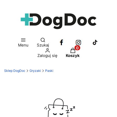
Otwórz wyszukiwarkę
Menu
Szukaj
Produkty w koszyku: 
Zaloguj się
Koszyk
Sklep DogDoc
Gryzaki
Paski